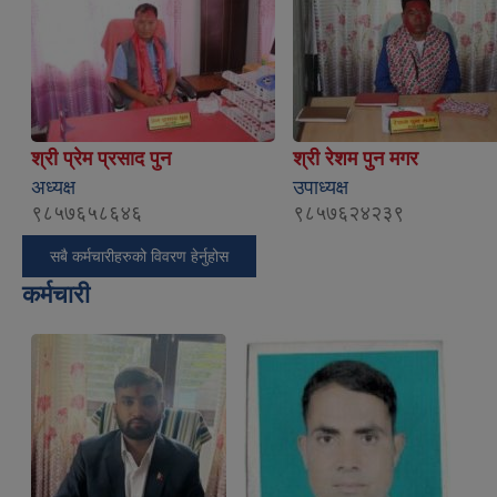
श्री प्रेम प्रसाद पुन
श्री रेशम पुन मगर
अध्यक्ष
उपाध्यक्ष
९८५७६५८६४६
९८५७६२४२३९
सबै कर्मचारीहरुको विवरण हेर्नुहोस
कर्मचारी