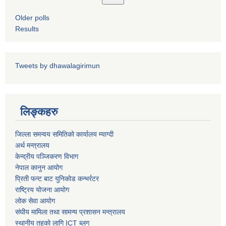
Older polls
Results
पशु शाखा
Tweets by dhawalagirimun
आधारभूत शिक्षा परीक्षा सञ्चालन, अनुगमन तथा व्यवस्थापन कार्यविधि, २०७५
धवलागिरी गाउँपालिकाको वातावरण तथा प्राकृतिक स्रोत संरक्षण ऐन, २०७६
कृषि शाखा
लिङ्कहरु
धवलागिरी गाउँपालिकाको संक्षिप्त वातावरणीय अध्ययन तथा प्रारम्भिक वातावरणीय परीक्षण कार्यविधि, २०७८
जिल्ला समन्वय समितिको कार्यालय म्याग्दी
अर्थ मन्त्रालय
केन्द्रीय पञ्जिकरण विभाग
नेपाल कानुन आयोग
प्रिती फन्ट बाट युनिकोड कन्भर्रटर
राष्ट्रिय योजना आयोग
धवलागिरी गाउँपालिकाको उपभोक्ता समिति गठन, परिचालन तथा व्यवस्थापन सम्बन्धी कार्यविधि,२०७५
लोक सेवा आयोग
संघीय मामिला तथा सामन्य प्रशासन मन्त्रालय
स्थानीय तहको लागि ICT ब्लग