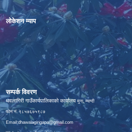
लोकेशन म्याप
सम्पर्क विवरण
धवलागिरी गाउँकार्यपालिकाको कार्यालय
मुना, म्याग्दी
फोन नं. ९८५७६७५९८७
Email:
dhawalagirigapa@gmail.com