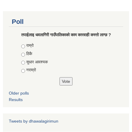
कोरोना भाइरस संक्रमण रोकथाम, नियन्त्रण तथा उपचार सहयोग कार्यविधि, २०७६
Poll
तपाईलाइ धवलागिरी गाउँपालिकाको काम कारवाही कस्तो लाग्छ ?
Choices
राम्रो
ठिकै
सुधार आवश्यक
नराम्रो
Older polls
Results
Tweets by dhawalagirimun