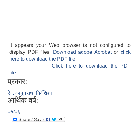
पशु शाखा
आधारभूत शिक्षा परीक्षा सञ्चालन, अनुगमन तथा व्यवस्थापन कार्यविधि, २०७५
धवलागिरी गाउँपालिकाको वातावरण तथा प्राकृतिक स्रोत संरक्षण ऐन, २०७६
कृषि शाखा
It appears your Web browser is not configured to
display PDF files.
Download adobe Acrobat
or
click
here to download the PDF file.
Click here to download the PDF
file.
धवलागिरी गाउँपालिकाको संक्षिप्त वातावरणीय अध्ययन तथा प्रारम्भिक वातावरणीय परीक्षण कार्यविधि, २०७८
प्रकार:
ऐन, कानुन तथा निर्देशिका
आर्थिक वर्ष:
७५/७६
धवलागिरी गाउँपालिकाको उपभोक्ता समिति गठन, परिचालन तथा व्यवस्थापन सम्बन्धी कार्यविधि,२०७५