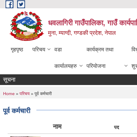
Skip to main content
धवलागिरी गाउँपालिका, गाउँ कार्यप
मुना, म्याग्दी, गण्डकी प्रदेश, नेपाल
गृहपृष्ठ
परिचय
वडा
कार्यक्रम तथा
वि
कार्यालयहरु
परियोजना
शु
सूचना
You are here
Home
»
परिचय
» पूर्व कर्मचारी
पूर्व कर्मचारी
नाम
पद