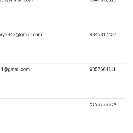
arya843@gmail.com
9845817437
344@gmail.com
9857664111
९८४७६२७३८५