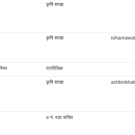
कृषि शाखा
कृषि शाखा
rohanrawa
नियर
प्राविधिक
कृषि शाखा
ashbinkha
७ नं. वडा सचिव