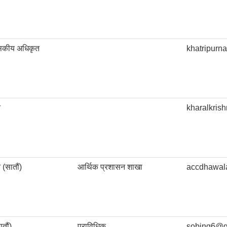
ासकीय अधिकृत
khatripur
त
kharalkri
(सातौं)
आर्थिक प्रशासन शाखा
accdhawal
तौं)
प्राविधिक
sobing6@g