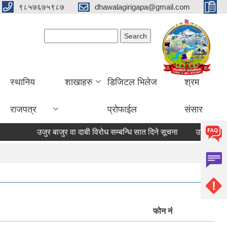
९८५७६७५९८७
dhawalagirigapa@gmail.com
Search form
Search
स्थानिय
शाखाहरु
डिजिटल भिलेज
श्रम
राजपत्र
प्रोफाईल
संसार
उजुर बाजुर वा दाबी विरोध सम्बन्धि सात दिने सूचना
उजुर बाजुर वा दाब
फोन नं