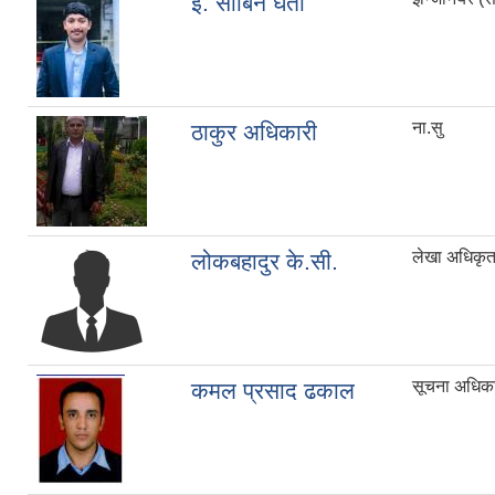
इ. सोबिन घर्ती
ना.सु
ठाकुर अधिकारी
लेखा अधिकृ
लोकबहादुर के.सी.
सूचना अधिक
कमल प्रसाद ढकाल