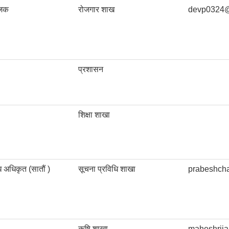
ोजक
रोजगार शाख
devp0324@
प्रशासन
शिक्षा शाखा
ि अधिकृत (सातौं )
सूचना प्रविधि शाखा
prabeshch
कृषि शाखा
maheshrij