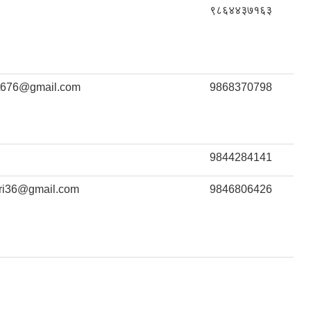
९८६४४३७१६३
t676@gmail.com
9868370798
9844284141
tri36@gmail.com
9846806426