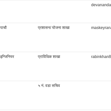
devananda
पाचौ
प्रशासन/ योजना शाखा
maskeyran
इन्जिनियर
प्राविधिक शाखा
rabinkhan
५ नं. वडा सचिव