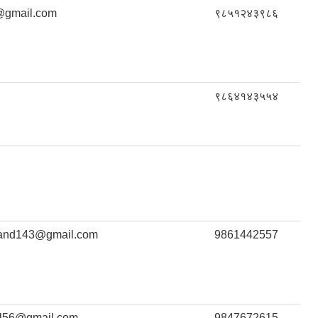
gmail.com
९८५१२४३९८६
९८६४१४३५५४
and143@gmail.com
9861442557
al56@gmail.com
9847672615