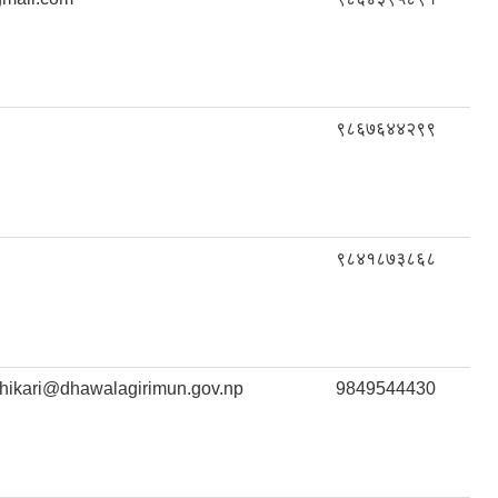
९८६७६४४२९९
९८४१८७३८६८
hikari@dhawalagirimun.gov.np
9849544430