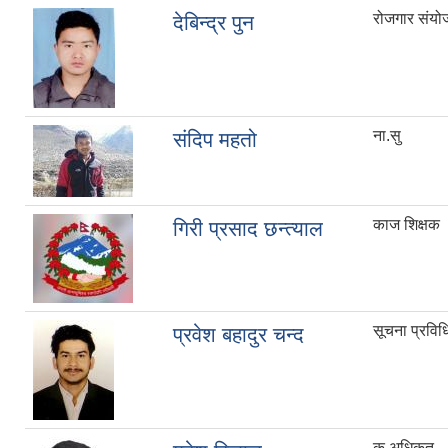
रोजगार संय
देबिन्द्र पुन
ना.सु
संदिप महतो
काज शिक्षक
गिरी प्रसाद छन्त्याल
सूचना प्रविध
प्रवेश बहादुर चन्द
क.अधिकृत