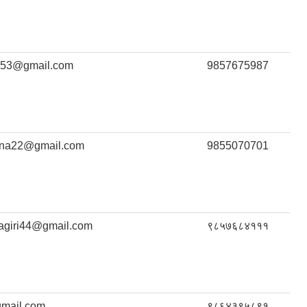
na53@gmail.com
9857675987
shna22@gmail.com
9855070701
agiri44@gmail.com
९८५७६८४१११
mail.com
९८६४३९५८९१