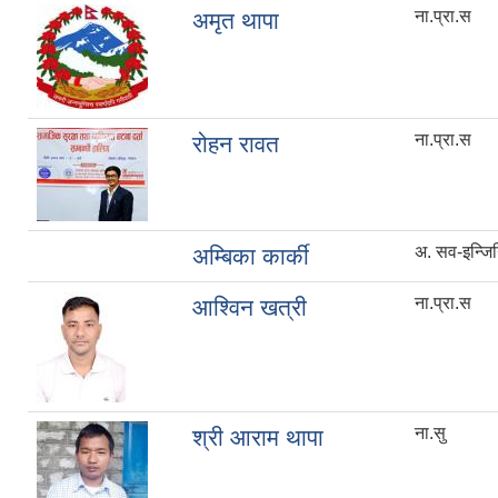
ना.प्रा.स
अमृत थापा
ना.प्रा.स
रोहन रावत
अ. सव-इन्जि
अम्बिका कार्की
ना.प्रा.स
आश्विन खत्री
ना.सु
श्री आराम थापा