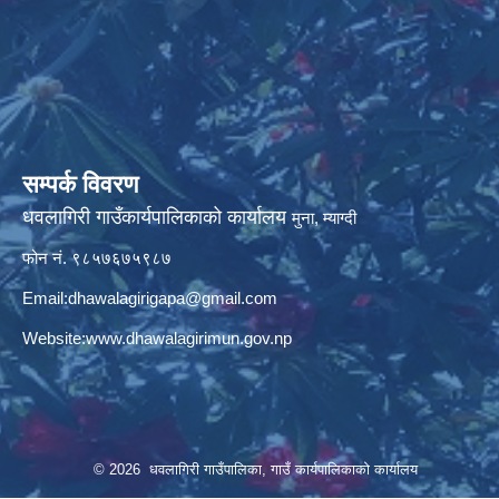
सम्पर्क विवरण
धवलागिरी गाउँकार्यपालिकाको कार्यालय
मुना, म्याग्दी
फोन नं. ९८५७६७५९८७
Email:
dhawalagirigapa@gmail.com
Website:
www.dhawalagirimun.gov.np
© 2026 धवलागिरी गाउँपालिका, गाउँ कार्यपालिकाको कार्यालय