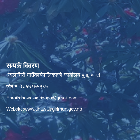
सम्पर्क विवरण
धवलागिरी गाउँकार्यपालिकाको कार्यालय
मुना, म्याग्दी
फोन नं. ९८५७६७५९८७
Email:
dhawalagirigapa@gmail.com
Website:
www.dhawalagirimun.gov.np