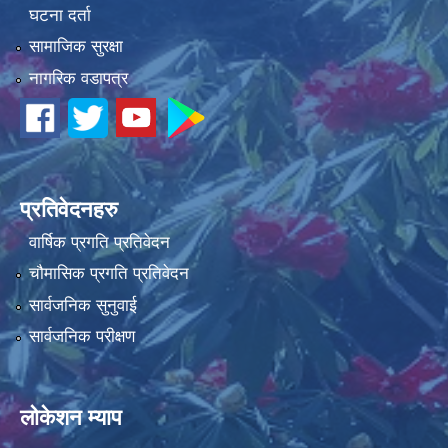
घटना दर्ता
सामाजिक सुरक्षा
नागरिक वडापत्र
धवलागिरी गाउँपालिकाको आर्थिक कार्यविधि तथा वित्तीय उत्तरदायित्व ऐन, २०८२
प्रतिवेदनहरु
वार्षिक प्रगति प्रतिवेदन
चौमासिक प्रगति प्रतिवेदन
सार्वजनिक सुनुवाई
सार्वजनिक परीक्षण
लोकेशन म्याप