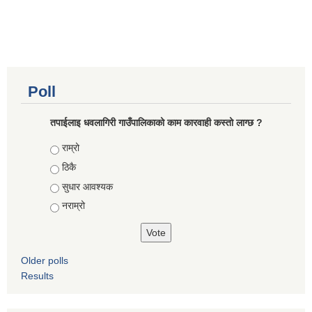
कोरोना भाइरस संक्रमण रोकथाम, नियन्त्रण तथा उपचार सहयोग कार्यविधि, २०७६
Poll
तपाईलाइ धवलागिरी गाउँपालिकाको काम कारवाही कस्तो लाग्छ ?
Choices
राम्रो
ठिकै
सुधार आवश्यक
नराम्रो
Older polls
Results