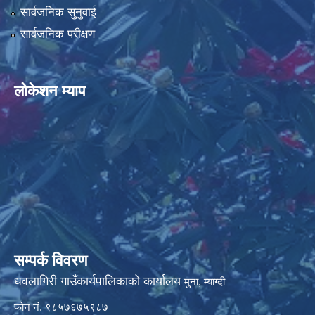
सार्वजनिक सुनुवाई
सार्वजनिक परीक्षण
लोकेशन म्याप
सम्पर्क विवरण
धवलागिरी गाउँकार्यपालिकाको कार्यालय
मुना, म्याग्दी
फोन नं. ९८५७६७५९८७