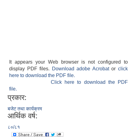
पशु शाखा
आधारभूत शिक्षा परीक्षा सञ्चालन, अनुगमन तथा व्यवस्थापन कार्यविधि, २०७५
धवलागिरी गाउँपालिकाको वातावरण तथा प्राकृतिक स्रोत संरक्षण ऐन, २०७६
कृषि शाखा
It appears your Web browser is not configured to
display PDF files.
Download adobe Acrobat
or
click
धवलागिरी गाउँपालिकाको संक्षिप्त वातावरणीय अध्ययन तथा प्रारम्भिक वातावरणीय परीक्षण कार्यविधि, २०७८
here to download the PDF file.
Click here to download the PDF
file.
प्रकार:
बजेट तथा कार्यक्रम
आर्थिक वर्ष:
धवलागिरी गाउँपालिकाको उपभोक्ता समिति गठन, परिचालन तथा व्यवस्थापन सम्बन्धी कार्यविधि,२०७५
८०/८१