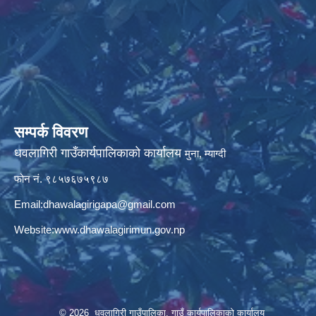
सम्पर्क विवरण
धवलागिरी गाउँकार्यपालिकाको कार्यालय
मुना, म्याग्दी
फोन नं. ९८५७६७५९८७
Email:
dhawalagirigapa@gmail.com
Website:
www.dhawalagirimun.gov.np
© 2026 धवलागिरी गाउँपालिका, गाउँ कार्यपालिकाको कार्यालय