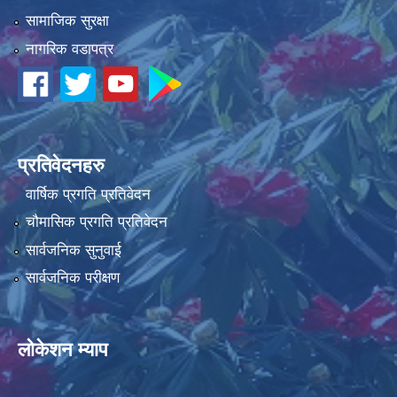
सामाजिक सुरक्षा
नागरिक वडापत्र
धवलागिरी गाउँपालिकाको आर्थिक कार्यविधि तथा वित्तीय उत्तरदायित्व ऐन, २०८२
प्रतिवेदनहरु
वार्षिक प्रगति प्रतिवेदन
चौमासिक प्रगति प्रतिवेदन
सार्वजनिक सुनुवाई
सार्वजनिक परीक्षण
लोकेशन म्याप