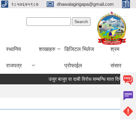
९८५७६७५९८७
dhawalagirigapa@gmail.com
Search form
Search
स्थानिय
शाखाहरु
डिजिटल भिलेज
श्रम
राजपत्र
प्रोफाईल
संसार
उजुर बाजुर वा दाबी विरोध सम्बन्धि सात दिने सूचना