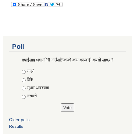
कोरोना भाइरस संक्रमण रोकथाम, नियन्त्रण तथा उपचार सहयोग कार्यविधि, २०७६
Poll
तपाईलाइ धवलागिरी गाउँपालिकाको काम कारवाही कस्तो लाग्छ ?
Choices
राम्रो
ठिकै
सुधार आवश्यक
नराम्रो
Older polls
Results