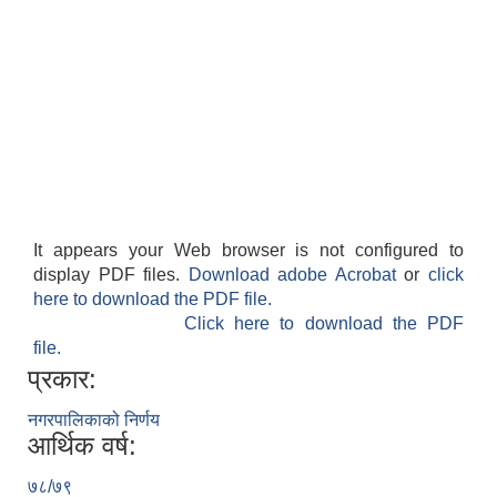
पशु शाखा
आधारभूत शिक्षा परीक्षा सञ्चालन, अनुगमन तथा व्यवस्थापन कार्यविधि, २०७५
धवलागिरी गाउँपालिकाको वातावरण तथा प्राकृतिक स्रोत संरक्षण ऐन, २०७६
कृषि शाखा
It appears your Web browser is not configured to
धवलागिरी गाउँपालिकाको संक्षिप्त वातावरणीय अध्ययन तथा प्रारम्भिक वातावरणीय परीक्षण कार्यविधि, २०७८
display PDF files.
Download adobe Acrobat
or
click
here to download the PDF file.
Click here to download the PDF
file.
प्रकार:
नगरपालिकाको निर्णय
धवलागिरी गाउँपालिकाको उपभोक्ता समिति गठन, परिचालन तथा व्यवस्थापन सम्बन्धी कार्यविधि,२०७५
आर्थिक वर्ष:
७८/७९