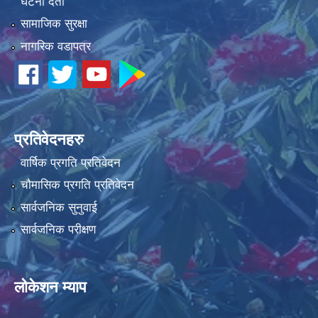
घटना दर्ता
सामाजिक सुरक्षा
नागरिक वडापत्र
धवलागिरी गाउँपालिकाको आर्थिक कार्यविधि तथा वित्तीय उत्तरदायित्व ऐन, २०८२
प्रतिवेदनहरु
वार्षिक प्रगति प्रतिवेदन
चौमासिक प्रगति प्रतिवेदन
सार्वजनिक सुनुवाई
सार्वजनिक परीक्षण
लोकेशन म्याप