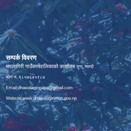
सम्पर्क विवरण
धवलागिरी गाउँकार्यपालिकाको कार्यालय
मुना, म्याग्दी
फोन नं. ९८५७६७५९८७
Email:
dhawalagirigapa@gmail.com
Website:
www.dhawalagirimun.gov.np