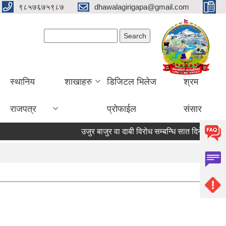
९८५७६७५९८७
dhawalagirigapa@gmail.com
Search form
Search
स्थानिय
शाखाहरु
डिजिटल भिलेज
श्रम
राजपत्र
प्रोफाईल
संसार
उजुर बाजुर वा दाबी विरोध सम्बन्धि सात दिने सूचना