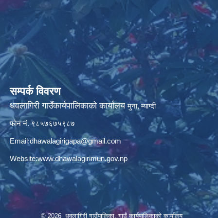
सम्पर्क विवरण
धवलागिरी गाउँकार्यपालिकाको कार्यालय
मुना, म्याग्दी
फोन नं. ९८५७६७५९८७
Email:
dhawalagirigapa@gmail.com
Website:
www.dhawalagirimun.gov.np
© 2026 धवलागिरी गाउँपालिका, गाउँ कार्यपालिकाको कार्यालय