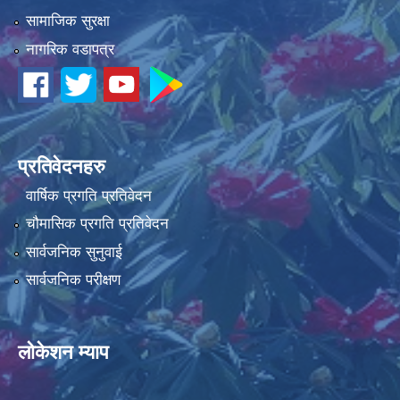
सामाजिक सुरक्षा
नागरिक वडापत्र
धवलागिरी गाउँपालिकाको आर्थिक कार्यविधि तथा वित्तीय उत्तरदायित्व ऐन, २०८२
प्रतिवेदनहरु
वार्षिक प्रगति प्रतिवेदन
चौमासिक प्रगति प्रतिवेदन
सार्वजनिक सुनुवाई
सार्वजनिक परीक्षण
लोकेशन म्याप