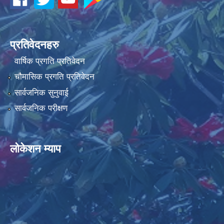
प्रतिवेदनहरु
धवलागिरी गाउँपालिकाको आर्थिक कार्यविधि तथा वित्तीय उत्तरदायित्व ऐन, २०८२
वार्षिक प्रगति प्रतिवेदन
चौमासिक प्रगति प्रतिवेदन
सार्वजनिक सुनुवाई
सार्वजनिक परीक्षण
लोकेशन म्याप