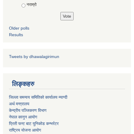
नराम्रो
Older polls
Results
पशु शाखा
आधारभूत शिक्षा परीक्षा सञ्चालन, अनुगमन तथा व्यवस्थापन कार्यविधि, २०७५
धवलागिरी गाउँपालिकाको वातावरण तथा प्राकृतिक स्रोत संरक्षण ऐन, २०७६
कृषि शाखा
Tweets by dhawalagirimun
धवलागिरी गाउँपालिकाको संक्षिप्त वातावरणीय अध्ययन तथा प्रारम्भिक वातावरणीय परीक्षण कार्यविधि, २०७८
लिङ्कहरु
जिल्ला समन्वय समितिको कार्यालय म्याग्दी
अर्थ मन्त्रालय
केन्द्रीय पञ्जिकरण विभाग
धवलागिरी गाउँपालिकाको उपभोक्ता समिति गठन, परिचालन तथा व्यवस्थापन सम्बन्धी कार्यविधि,२०७५
नेपाल कानुन आयोग
प्रिती फन्ट बाट युनिकोड कन्भर्रटर
राष्ट्रिय योजना आयोग