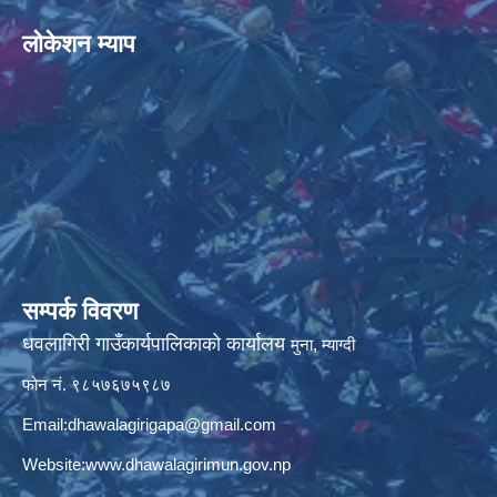
लोकेशन म्याप
सम्पर्क विवरण
धवलागिरी गाउँकार्यपालिकाको कार्यालय
मुना, म्याग्दी
फोन नं. ९८५७६७५९८७
Email:
dhawalagirigapa@gmail.com
Website:
www.dhawalagirimun.gov.np