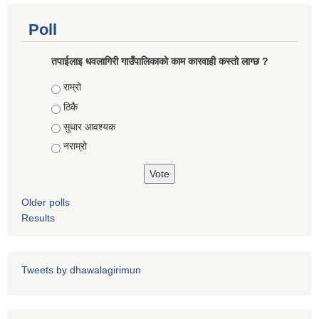
Poll
कोरोना भाइरस संक्रमण रोकथाम, नियन्त्रण तथा उपचार सहयोग कार्यविधि, २०७६
तपाईलाइ धवलागिरी गाउँपालिकाको काम कारवाही कस्तो लाग्छ ?
Choices
राम्रो
ठिकै
सुधार आवश्यक
नराम्रो
Older polls
Results
Tweets by dhawalagirimun