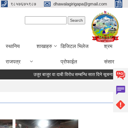
९८५७६७५९८७
dhawalagirigapa@gmail.com
Search form
Search
स्थानिय
शाखाहरु
डिजिटल भिलेज
श्रम
राजपत्र
प्रोफाईल
संसार
उजुर बाजुर वा दाबी विरोध सम्बन्धि सात दिने सूचना
उजुर बाजु