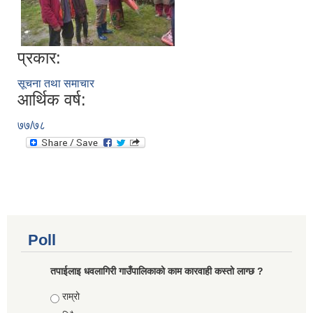
कोरोना भाइरस संक्रमण रोकथाम, नियन्त्रण तथा उपचार सहयोग कार्यविधि, २०७६
प्रकार:
सूचना तथा समाचार
आर्थिक वर्ष:
७७/७८
Poll
तपाईलाइ धवलागिरी गाउँपालिकाको काम कारवाही कस्तो लाग्छ ?
Choices
राम्रो