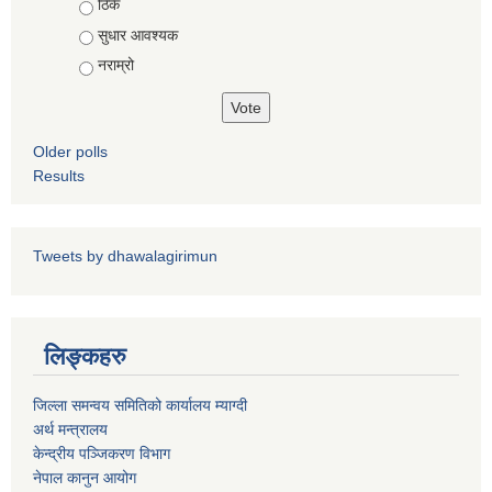
ठिकै
सुधार आवश्यक
नराम्रो
धवलागिरी गाउँपालिकाको आर्थिक कार्यविधि तथा वित्तीय उत्तरदायित्व ऐन, २०८२
Older polls
Results
Tweets by dhawalagirimun
लिङ्कहरु
जिल्ला समन्वय समितिको कार्यालय म्याग्दी
अर्थ मन्त्रालय
केन्द्रीय पञ्जिकरण विभाग
नेपाल कानुन आयोग