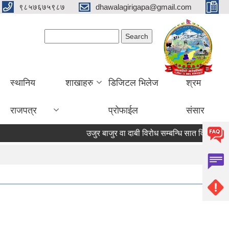
९८५७६७५९८७
dhawalagirigapa@gmail.com
Search form
Search
स्थानिय
शाखाहरु
डिजिटल भिलेज
श्रम
राजपत्र
प्रोफाईल
संसार
उजुर बाजुर वा दाबी विरोध सम्बन्धि सात दिने सूचना