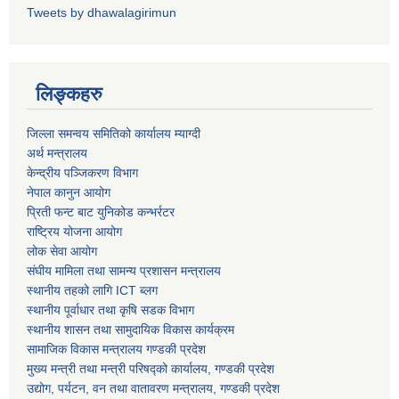
Tweets by dhawalagirimun
लिङ्कहरु
पशु शाखा
आधारभूत शिक्षा परीक्षा सञ्चालन, अनुगमन तथा व्यवस्थापन कार्यविधि, २०७५
धवलागिरी गाउँपालिकाको वातावरण तथा प्राकृतिक स्रोत संरक्षण ऐन, २०७६
कृषि शाखा
जिल्ला समन्वय समितिको कार्यालय म्याग्दी
अर्थ मन्त्रालय
केन्द्रीय पञ्जिकरण विभाग
नेपाल कानुन आयोग
प्रिती फन्ट बाट युनिकोड कन्भर्रटर
धवलागिरी गाउँपालिकाको संक्षिप्त वातावरणीय अध्ययन तथा प्रारम्भिक वातावरणीय परीक्षण कार्यविधि, २०७८
राष्ट्रिय योजना आयोग
लोक सेवा आयोग
संघीय मामिला तथा सामन्य प्रशासन मन्त्रालय
स्थानीय तहको लागि ICT ब्लग
स्थानीय पूर्वाधार तथा कृषि सडक विभाग
स्थानीय शासन तथा सामुदायिक विकास कार्यक्रम
धवलागिरी गाउँपालिकाको उपभोक्ता समिति गठन, परिचालन तथा व्यवस्थापन सम्बन्धी कार्यविधि,२०७५
सामाजिक विकास मन्त्रालय गण्डकी प्रदेश
मुख्य मन्त्री तथा मन्त्री परिषद्को कार्यालय, गण्डकी प्रदेश
उद्योग, पर्यटन, वन तथा वातावरण मन्त्रालय, गण्डकी प्रदेश