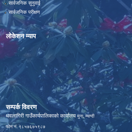
सार्वजनिक सुनुवाई
सार्वजनिक परीक्षण
धवलागिरी गाउँपालिकाको आर्थिक कार्यविधि तथा वित्तीय उत्तरदायित्व ऐन, २०८२
लोकेशन म्याप
सम्पर्क विवरण
धवलागिरी गाउँकार्यपालिकाको कार्यालय
मुना, म्याग्दी
फोन नं. ९८५७६७५९८७