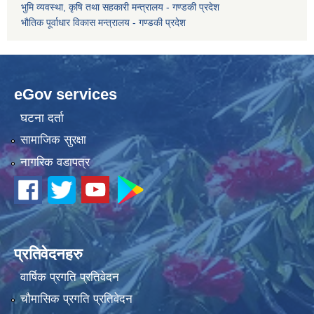
भुमि व्यवस्था, कृषि तथा सहकारी मन्त्रालय - गण्डकी प्रदेश
भौतिक पूर्वाधार विकास मन्त्रालय - गण्डकी प्रदेश
कोरोना भाइरस संक्रमण रोकथाम, नियन्त्रण तथा उपचार सहयोग कार्यविधि, २०७६
eGov services
घटना दर्ता
सामाजिक सुरक्षा
नागरिक वडापत्र
प्रतिवेदनहरु
वार्षिक प्रगति प्रतिवेदन
चौमासिक प्रगति प्रतिवेदन