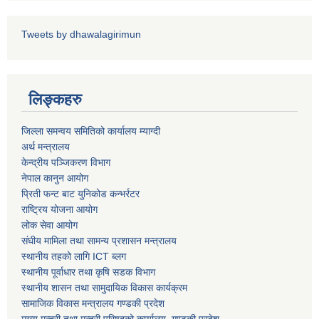
Tweets by dhawalagirimun
पशु शाखा
आधारभूत शिक्षा परीक्षा सञ्चालन, अनुगमन तथा व्यवस्थापन कार्यविधि, २०७५
धवलागिरी गाउँपालिकाको वातावरण तथा प्राकृतिक स्रोत संरक्षण ऐन, २०७६
लिङ्कहरु
कृषि शाखा
जिल्ला समन्वय समितिको कार्यालय म्याग्दी
अर्थ मन्त्रालय
केन्द्रीय पञ्जिकरण विभाग
धवलागिरी गाउँपालिकाको संक्षिप्त वातावरणीय अध्ययन तथा प्रारम्भिक वातावरणीय परीक्षण कार्यविधि, २०७८
नेपाल कानुन आयोग
प्रिती फन्ट बाट युनिकोड कन्भर्रटर
राष्ट्रिय योजना आयोग
लोक सेवा आयोग
संघीय मामिला तथा सामन्य प्रशासन मन्त्रालय
स्थानीय तहको लागि ICT ब्लग
स्थानीय पूर्वाधार तथा कृषि सडक विभाग
धवलागिरी गाउँपालिकाको उपभोक्ता समिति गठन, परिचालन तथा व्यवस्थापन सम्बन्धी कार्यविधि,२०७५
स्थानीय शासन तथा सामुदायिक विकास कार्यक्रम
सामाजिक विकास मन्त्रालय गण्डकी प्रदेश