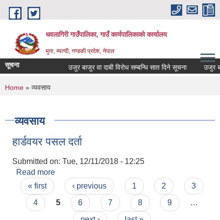
Skip to main content
धवलागिरी गाउँपालिका, गाउँ कार्यपालिकाको कार्यालय
मुना, म्याग्दी, गण्डकी प्रदेश, नेपाल
सूचना
उजुर बाजुर वा दाबी विरोध सम्बन्धि सात दिने सूचना
उजुर बाजुर
You are here
Home
» व्यवसाय
व्यवसाय
हार्डवयर पसल दर्ता
Submitted on:
Tue, 12/11/2018 - 12:25
Read more
about हार्डवयर पसल दर्ता
Pages
« first
‹ previous
1
2
3
4
5
6
7
8
9
…
next ›
last »