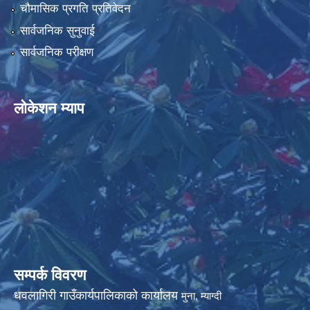
चौमासिक प्रगति प्रतिवेदन
सार्वजनिक सुनुवाई
सार्वजनिक परीक्षण
धवलागिरी गाउँपालिकाको आर्थिक कार्यविधि तथा वित्तीय उत्तरदायित्व ऐन, २०८२
लोकेशन म्याप
सम्पर्क विवरण
धवलागिरी गाउँकार्यपालिकाको कार्यालय
मुना, म्याग्दी