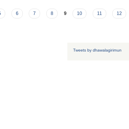
्त जरुरी सूचना !!
5
6
7
8
9
10
11
12
Tweets by dhawalagirimun