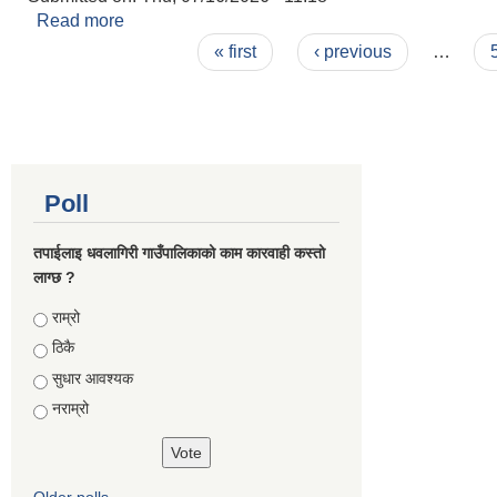
Read more
about सामाजिक सुरक्षा भत्ता नवीकरण गराउने सम्बन्धी अत्यन
Pages
« first
‹ previous
…
Poll
तपाईलाइ धवलागिरी गाउँपालिकाको काम कारवाही कस्तो
लाग्छ ?
Choices
राम्रो
ठिकै
सुधार आवश्यक
नराम्रो
Older polls