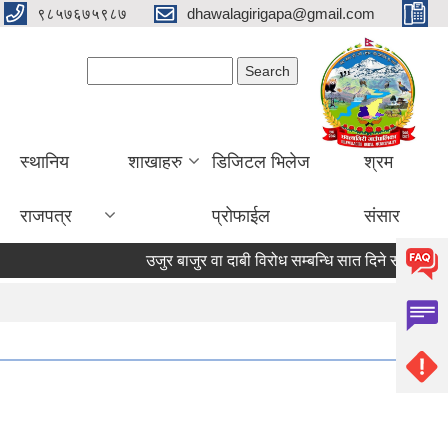
९८५७६७५९८७
dhawalagirigapa@gmail.com
Search form
Search
स्थानिय
शाखाहरु
डिजिटल भिलेज
श्रम
राजपत्र
प्रोफाईल
संसार
उजुर बाजुर वा दाबी विरोध सम्बन्धि सात दिने सूचना
उ