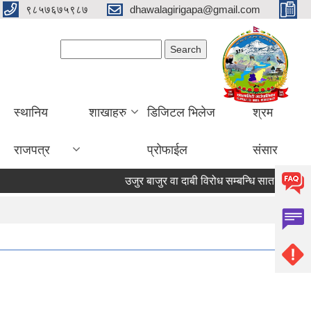
९८५७६७५९८७
dhawalagirigapa@gmail.com
Search form
Search
स्थानिय
शाखाहरु
डिजिटल भिलेज
श्रम
राजपत्र
प्रोफाईल
संसार
उजुर बाजुर वा दाबी विरोध सम्बन्धि सात दिने सूचना