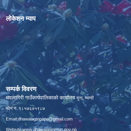
लोकेशन म्याप
सम्पर्क विवरण
धवलागिरी गाउँकार्यपालिकाको कार्यालय
मुना, म्याग्दी
फोन नं. ९८५७६७५९८७
Email:
dhawalagirigapa@gmail.com
Website:
www.dhawalagirimun.gov.np