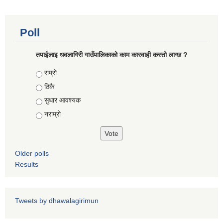
Poll
धवलागिरी गाउँपालिकाको आर्थिक कार्यविधि तथा वित्तीय उत्तरदायित्व ऐन, २०८२
तपाईलाइ धवलागिरी गाउँपालिकाको काम कारवाही कस्तो लाग्छ ?
Choices
राम्रो
ठिकै
सुधार आवश्यक
नराम्रो
Older polls
Results
Tweets by dhawalagirimun