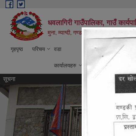
Skip to main content
धवलागिरी गाउँपालिका, गाउँ कार्यप
मुना, म्याग्दी, गण्डकी प्रदेश, नेपाल
गृहपृष्ठ
परिचय
वडा
कार्यक्रम तथा
वि
कार्यालयहरु
परियोजना
शु
सूचना