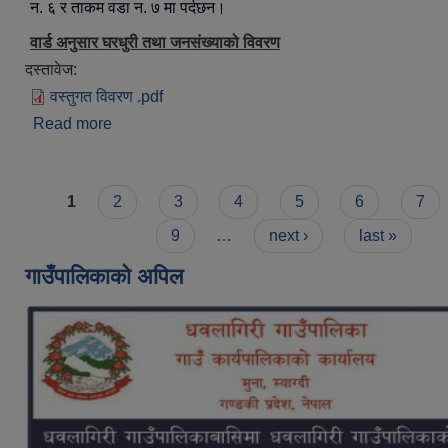
न. ६ र ताकम वडा न. ७ मा पर्दछन।
वार्ड अनुसार घरधुरी तथा जनसंख्याको विवरण
दस्तावेज:
वस्तुगत विवरण .pdf
Read more
about सन्क्षिप्त परिचय
Pages
1
2
3
4
5
6
7
9
…
next ›
last »
गाउँपालिकाको अपिल