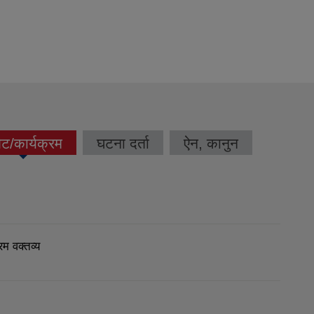
ेट/कार्यक्रम
घटना दर्ता
ऐन, कानुन
ctive tab)
म वक्तव्य