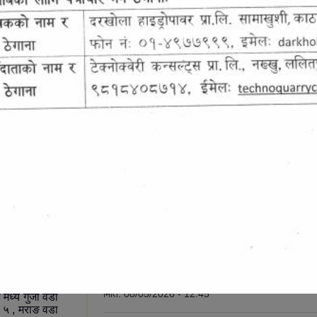
सूचना तथा समाचार
पालिका र ५ वटा
ाउँपालिका हो।
उजुर बाजुर वा दाबी विरोध सम्बन्धि सात दिने सूच
ालिका हो । यो
मिति:
08/05/2026 - 12:45
ये गुर्जा वडा
. ५ , मराङ वडा